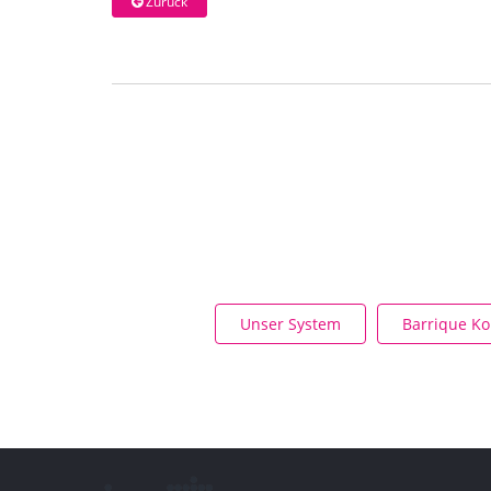
Zurück
Unser System
Barrique K