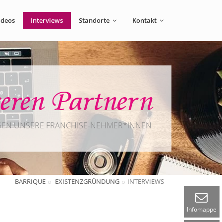
ideos
Interviews
Standorte
Kontakt
seren Partnern
GEN UNSERE FRANCHISE-NEHMER*INNEN
BARRIQUE
EXISTENZGRÜNDUNG
INTERVIEWS
Infomappe