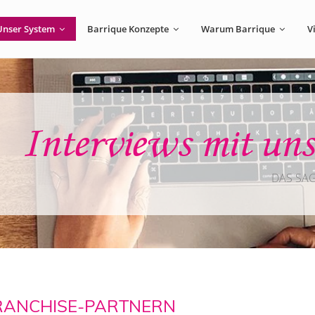
Unser System
Barrique Konzepte
Warum Barrique
V
Interviews mit un
DAS SA
FRANCHISE-PARTNERN