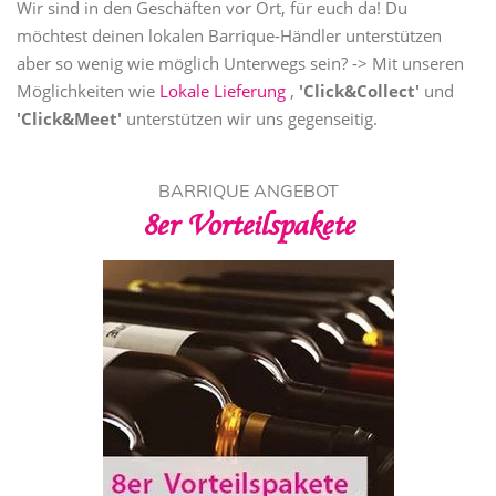
Wir sind in den Geschäften vor Ort, für euch da! Du
möchtest deinen lokalen Barrique-Händler unterstützen
aber so wenig wie möglich Unterwegs sein? -> Mit unseren
Möglichkeiten wie
Lokale Lieferung
,
'Click&Collect'
und
'Click&Meet'
unterstützen wir uns gegenseitig.
BARRIQUE ANGEBOT
8er Vorteilspakete