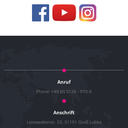
Anruf
Phone:
+49 (0) 5126 - 970-0
Anschrift
Leineweberstr. 33, 31191 Groß Lobke