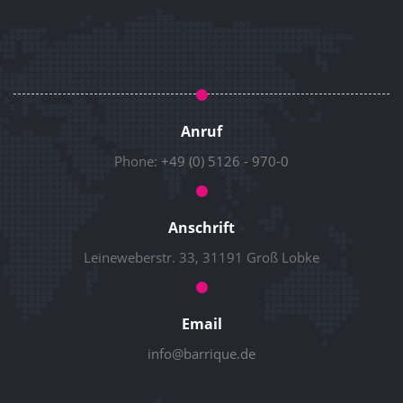
Anruf
Phone:
+49 (0) 5126 - 970-0
Anschrift
Leineweberstr. 33, 31191 Groß Lobke
Email
info@barrique.de