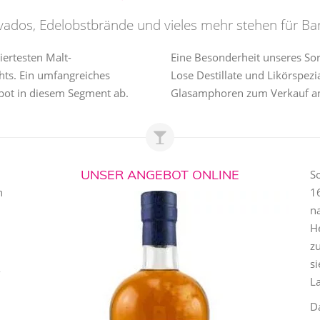
vados, Edelobstbrände und vieles mehr stehen für Bar
ertesten Malt-
Eine Besonderheit unseres Sor
hts. Ein umfangreiches
Lose Destillate und Likörspezia
bot in diesem Segment ab.
Glasamphoren zum Verkauf a
UNSER ANGEBOT ONLINE
S
n
16
n
He
z
si
-
La
D