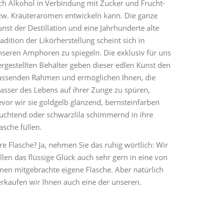
ich Alkohol in Verbindung mit Zucker und Frucht-
zw. Kräuteraromen entwickeln kann. Die ganze
nst der Destillation und eine Jahrhunderte alte
adition der Likörherstellung scheint sich in
nseren Amphoren zu spiegeln. Die exklusiv für uns
ergestellten Behälter geben dieser edlen Kunst den
assenden Rahmen und ermöglichen Ihnen, die
asser des Lebens auf ihrer Zunge zu spüren,
vor wir sie goldgelb glänzend, bernsteinfarben
euchtend oder schwarzlila schimmernd in ihre
asche füllen.
re Flasche? Ja, nehmen Sie das ruhig wörtlich: Wir
llen das flüssige Glück auch sehr gern in eine von
hnen mitgebrachte eigene Flasche. Aber natürlich
erkaufen wir Ihnen auch eine der unseren.