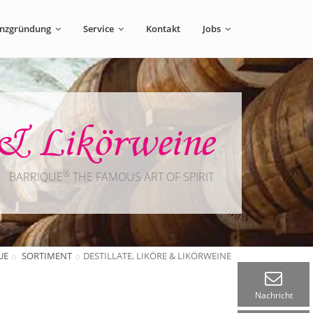
enzgründung
Service
Kontakt
Jobs
e & Likörweine
®
BARRIQUE
THE FAMOUS ART OF SPIRIT
UE
SORTIMENT
DESTILLATE, LIKÖRE & LIKÖRWEINE
Nachricht