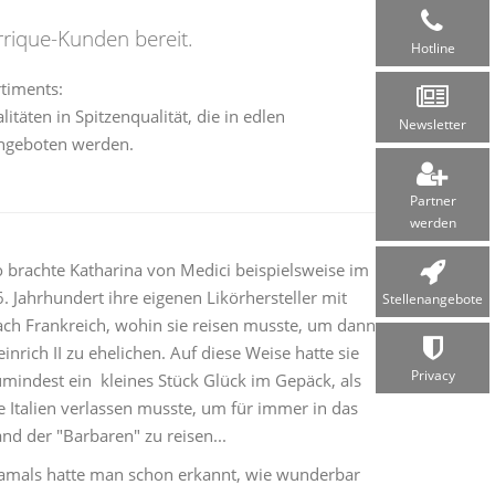
rique-Kunden bereit.
Hotline
timents:
litäten in Spitzenqualität, die in edlen
Newsletter
ngeboten werden.
Partner
werden
o brachte Katharina von Medici beispielsweise im
. Jahrhundert ihre eigenen Likörhersteller mit
Stellen­angebote
ach Frankreich, wohin sie reisen musste, um dann
inrich II zu ehelichen. Auf diese Weise hatte sie
Privacy
umindest ein kleines Stück Glück im Gepäck, als
e Italien verlassen musste, um für immer in das
nd der "Barbaren" zu reisen...
amals hatte man schon erkannt, wie wunderbar