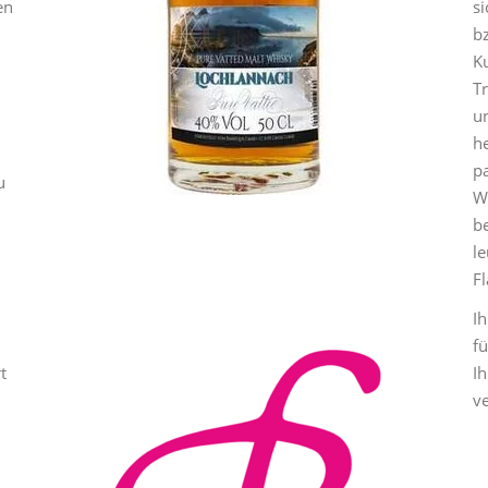
en
s
b
Ku
Tr
u
h
p
u
W
be
l
Fl
n
Ih
fü
t
I
v