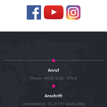
Anruf
Phone:
+49 (0) 5126 - 970-0
Anschrift
Leineweberstr. 33, 31191 Groß Lobke