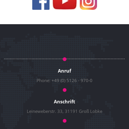
Anruf
Phone:
+49 (0) 5126 - 970-0
Anschrift
Leineweberstr. 33, 31191 Groß Lobke