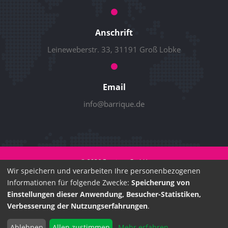
Anschrift
Leineweberstr. 33, 31191 Groß Lobke
Email
info@barrique.de
© 2026 Barrique GmbH
Wir speichern und verarbeiten Ihre personenbezogenen
Sitemap
Impressum
Datenschutz
AGB
Franchise
Backend
Informationen für folgende Zwecke:
Speicherung von
Intranet
Händlershop
Einstellungen dieser Anwendung, Besucher-Statistiken,
Verbesserung der Nutzungserfahrungen
.
Ablehnen
Allen zustimmen
Mehr erfahren
...