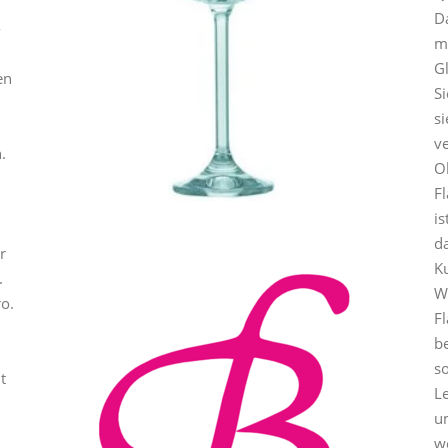
Da
-
m
G
en
Si
si
ve
.
O
F
is
d
r
Ku
.
W
ro.
F
b
s
t
Le
u
w