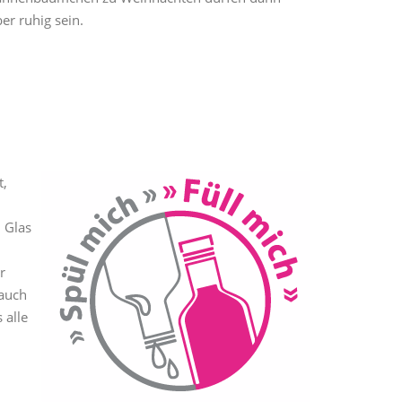
er ruhig sein.
t,
 Glas
r
 auch
 alle