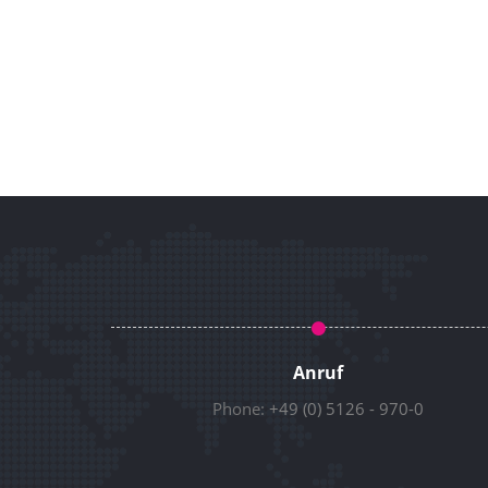
Anruf
Phone:
+49 (0) 5126 - 970-0