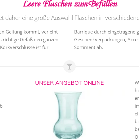
Leere Flaschen zum Befüllen
tet daher eine große Auswahl Flaschen in verschieden
en Geltung kommt, verleiht
Barrique durch eingetragene g
s richtige Gefäß den ganzen
Geschenkverpackungen, Acces
Korkverschlüsse ist für
Sortiment ab.
UNSER ANGEBOT ONLINE
Wi
h
er
ob
i
e
n
bi
be
Qu