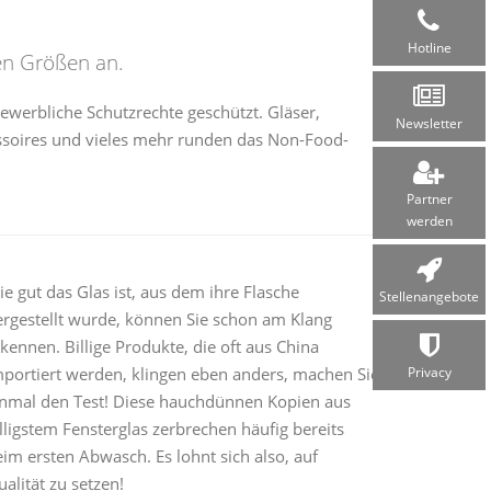
Hotline
en Größen an.
ewerbliche Schutzrechte geschützt. Gläser,
Newsletter
soires und vieles mehr runden das Non-Food-
Partner
werden
e gut das Glas ist, aus dem ihre Flasche
Stellen­angebote
ergestellt wurde, können Sie schon am Klang
kennen. Billige Produkte, die oft aus China
mportiert werden, klingen eben anders, machen Sie
Privacy
inmal den Test! Diese hauchdünnen Kopien aus
lligstem Fensterglas zerbrechen häufig bereits
im ersten Abwasch. Es lohnt sich also, auf
alität zu setzen!