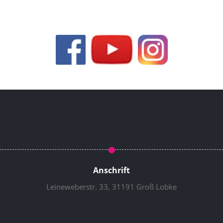
Anschrift
Leineweberstr. 33, 31191 Groß Lobke