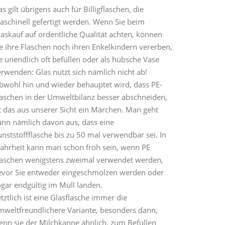
s gilt übrigens auch für Billigflaschen, die
aschinell gefertigt werden. Wenn Sie beim
laskauf auf ordentliche Qualität achten, können
e ihre Flaschen noch ihren Enkelkindern vererben,
e unendlich oft befüllen oder als hübsche Vase
rwenden: Glas nutzt sich nämlich nicht ab!
bwohl hin und wieder behauptet wird, dass PE-
laschen in der Umweltbilanz besser abschneiden,
t das aus unserer Sicht ein Märchen. Man geht
ann nämlich davon aus, dass eine
nststoffflasche bis zu 50 mal verwendbar sei. In
ahrheit kann man schon froh sein, wenn PE
laschen wenigstens zweimal verwendet werden,
evor Sie entweder eingeschmolzen werden oder
ogar endgültig im Müll landen.
tztlich ist eine Glasflasche immer die
mweltfreundlichere Variante, besonders dann,
enn sie der Milchkanne ähnlich, zum Befüllen