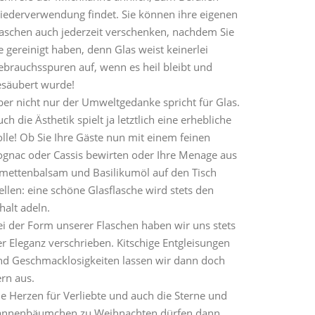
iederverwendung findet. Sie können ihre eigenen
laschen auch jederzeit verschenken, nachdem Sie
e gereinigt haben, denn Glas weist keinerlei
ebrauchsspuren auf, wenn es heil bleibt und
esäubert wurde!
ber nicht nur der Umweltgedanke spricht für Glas.
ch die Ästhetik spielt ja letztlich eine erhebliche
lle! Ob Sie Ihre Gäste nun mit einem feinen
ognac oder Cassis bewirten oder Ihre Menage aus
imettenbalsam und Basilikumöl auf den Tisch
ellen: eine schöne Glasflasche wird stets den
halt adeln.
ei der Form unserer Flaschen haben wir uns stets
r Eleganz verschrieben. Kitschige Entgleisungen
nd Geschmacklosigkeiten lassen wir dann doch
rn aus.
ie Herzen für Verliebte und auch die Sterne und
annenbäumchen zu Weihnachten dürfen dann