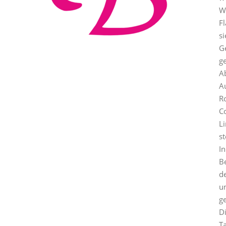
W
F
si
G
g
A
Au
Ro
C
L
st
In
B
de
u
ge
D
T